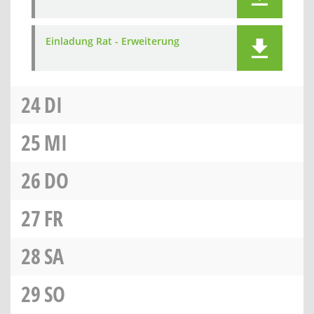
Einladung Rat - Erweiterung
24
DI
25
MI
26
DO
27
FR
28
SA
29
SO