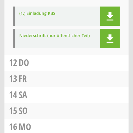
(1.) Einladung KBS
Niederschrift (nur öffentlicher Teil)
12
DO
13
FR
14
SA
15
SO
16
MO