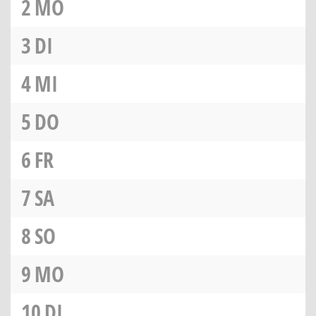
2
MO
3
DI
4
MI
5
DO
6
FR
7
SA
8
SO
9
MO
10
DI