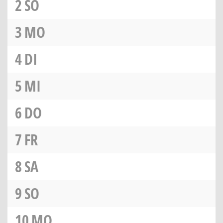
2
SO
3
MO
4
DI
5
MI
6
DO
7
FR
8
SA
9
SO
10
MO