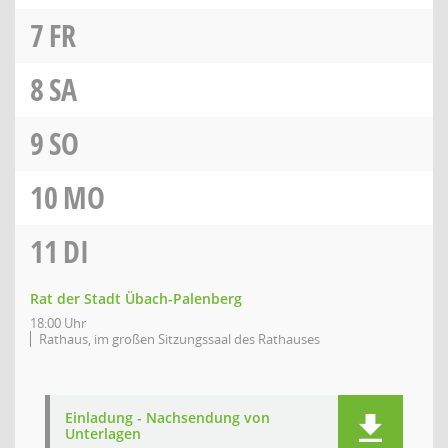
7
FR
8
SA
9
SO
10
MO
11
DI
Rat der Stadt Übach-Palenberg
18:00 Uhr
Rathaus, im großen Sitzungssaal des Rathauses
Einladung - Nachsendung von
Unterlagen