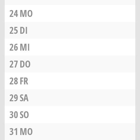
24
MO
25
DI
26
MI
27
DO
28
FR
29
SA
30
SO
31
MO