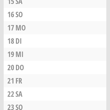
15
SA
16
SO
17
MO
18
DI
19
MI
20
DO
21
FR
22
SA
23
SO