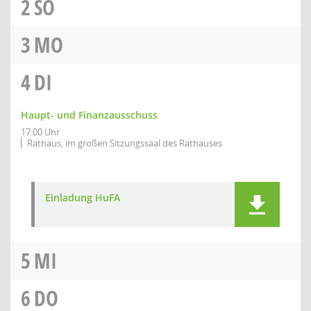
2
SO
3
MO
4
DI
Haupt- und Finanzausschuss
17:00 Uhr
Rathaus, im großen Sitzungssaal des Rathauses
Einladung HuFA
5
MI
6
DO