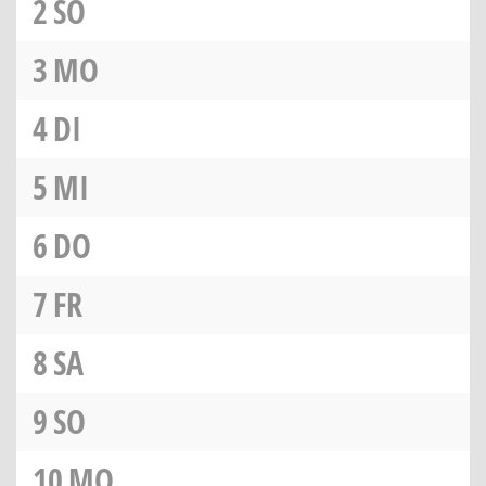
2
SO
3
MO
4
DI
5
MI
6
DO
7
FR
8
SA
9
SO
10
MO