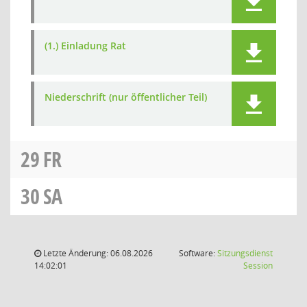
(1.) Einladung Rat
Niederschrift (nur öffentlicher Teil)
29
FR
30
SA
Letzte Änderung: 06.08.2026
Software:
Sitzungsdienst
(Wird in
14:02:01
Session