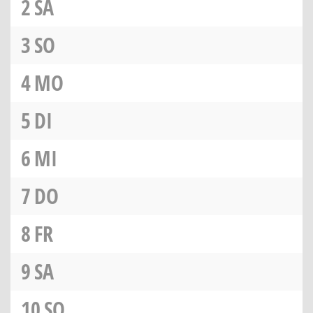
2
SA
3
SO
4
MO
5
DI
6
MI
7
DO
8
FR
9
SA
10
SO